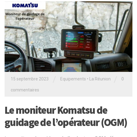
/
/
15 septembre 2023
Equipements
•
La Réunion
0
commentaires
Le moniteur Komatsu de
guidage de l’opérateur (OGM)